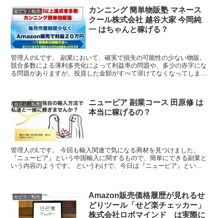
カンニング 簡単物販塾 マネース
せどり・転売
クール株式会社 越谷大家 今岡純
一 はちゃんと稼げる？
管理人のLです。 副業において、確実で損失の可能性の少ない物販。
競合多数による薄利多売化によって利益率の問題や、多少の赤字にな
る問題がありますが、投資した金額がすべて溶けてなくなってしまう
ようなFX的リスクはありませんね。まあ、堅実な副業が...
ニューピア 副業コース 田原修 は
せどり・転売
本当に稼げるの？
管理人のLです。 今回も輸入関連で気になる商材を見つけました。
『ニューピア』という中国輸入に関するもので、簡単にできる副業と
いう内容のようです。 というわけで、今日は『ニューピア』という
商材について取り上げたいと思います。 ●商品名 『ニ...
Amazon販売価格履歴が見れるせ
せどり・転売
どりツール「せど楽チェッカー」
株式会社ロボマインド は実際に