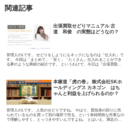
関連記事
出張買取せどりマニュアル 古
せどり・転売
道 和俊 の実態はどうなの？
管理人のLです。 せどりをしようにもネックになるのは「仕入れ」で
す。 今回は「まとめて」「安く」「たくさん」仕入れることができ
る夢のような商材の紹介です。 というわけで、今日は『出張買取せ
どりマニュアル』という商材について取り上げたいと思い...
本稼道「虎の巻」 株式会社SKホ
せどり・転売
ールディングス カネゴン はち
ゃんと利益を上げられるのか？
管理人のLです。 人気のせどりですね。 やはり、普段身の回りに売
られているものを買って別の場所で売る、という単純明快な作業なの
で理解しやすく、とっつきやすいんですよね。 とはいえ、満足のい
く利益を上げていくのが非常に難しいのもせどりです。 ...