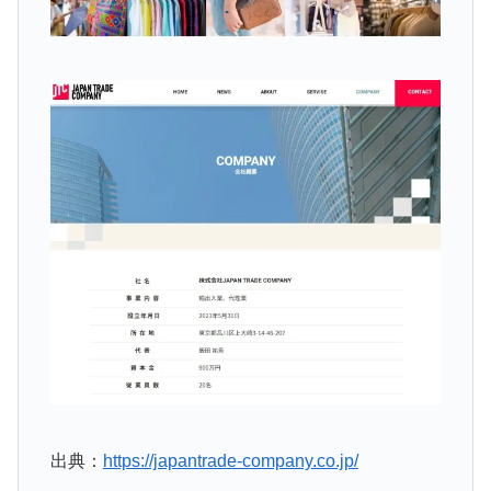
出典：
https://japantrade-company.co.jp/