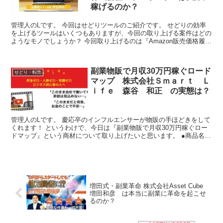
稼げるのか？
管理人のLです。 今回はせどりツールのご紹介です。 せどりの効率
を上げるツールはいくつもありますが、今回の取り上げる案件はどの
ようなモノでしょうか？ 今回取り上げるのは『Amazon販売価格履歴
が見れるせどりツール「せど楽チェッカー」』とい...
副業物販で月収30万円稼ぐロード
せどり・転売
マップ 株式会社Ｓｍａｒｔ Ｌ
ｉｆｅ 森谷 和正 の実態は？
管理人のLです。 慶応卒のインフルエンサーが物販の手ほどきをして
くれます！ というわけで、今日は『副業物販で月収30万円稼ぐロー
ドマップ』という商材について取り上げたいと思います。 ●商品名
『副業物販で月収30万円稼ぐロードマップ』 ●料...
増田式・副業革命 株式会社Asset Cube
増田和彦 は本当に副業に革命を起こせ
るのか？