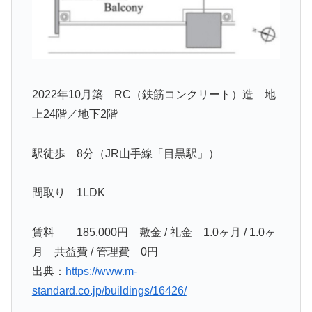
2022年10月築 RC（鉄筋コンクリート）造 地
上24階／地下2階
駅徒歩 8分（JR山手線「目黒駅」）
間取り 1LDK
賃料 185,000
円
敷金 / 礼金
1.0
ヶ月
/ 1.0
ヶ
月
共益費 / 管理費
0
円
出典：
https://www.m-
standard.co.jp/buildings/16426/