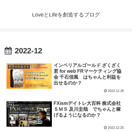
LoveとLifeを創造するブログ
2022-12
インペリアルゴールド ざくざく
アフィリエイト
君 for web FRマーケティング協
会 千石信風 はちゃんと利益を
出せるのか？
2022.12.28
FXismデイトレ大百科 株式会社
FX
ＳＭＳ 及川圭哉 でちゃんと稼
げるようになるのか？
2022.12.25