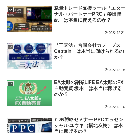
裁量トレード支援ツール「エター
FX
ナル・パートナーPRO」麥田隆
紀 は本当に使えるのか？
2022.12.21
『三天法』合同会社カノープス
FX
Captain は本当に儲けられるの
か？
2022.12.19
EA太郎の副業LIFE EA太郎のFX
FX
自動売買 坂本 は本当に稼げる
のか？
2022.12.16
YDN戦略セミナー PPCエッセン
アフィリエイト
シャル ユウキ（橋北友樹） は本
当に稼げるの？