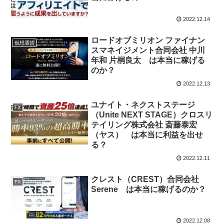
2022.12.14
ロードオブミリオン ファイナン
仮想通貨
スマネイジメント合同会社 中川
年和 片桐良太 は本当に稼げる
のか？
2022.12.13
ユナイト・ネクストステージ
FX
（Unite NEXT STAGE）クロスリ
テイリング株式会社 斎藤泰宏
（ヤス） は本当に利益を出せ
る？
2022.12.11
クレスト（CREST）合同会社
FX
Serene は本当に稼げるのか？
2022.12.08