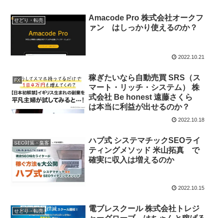
Amacode Pro 株式会社オークフ
せどり・転売
ァン はしっかり使えるのか？
2022.10.21
稼ぎたいなら自動売買 SRS（ス
FX
マート・リッチ・システム） 株
式会社 Be honest 遠藤さくら
は本当に利益が出せるのか？
2022.10.18
ハブ式 システマチックSEOライ
SEO対策・集客
ティングメソッド 米山拓真 で
確実に収入は増えるのか
2022.10.15
電ブレスクール 株式会社トレジ
せどり・転売