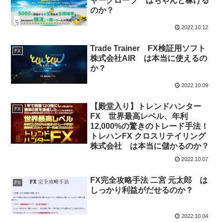
ャーグローブ はちゃんと稼げる
のか？
2022.10.12
Trade Trainer FX検証用ソフト
FX
株式会社AIR は本当に使えるの
か？
2022.10.09
【殿堂入り】トレンドハンター
FX
FX 世界最高レベル、年利
12,000%の驚きのトレード手法！
トレハンFX クロスリテイリング
株式会社 は本当に儲かるのか？
2022.10.07
FX完全攻略手法 二宮 元太郎 は
FX
しっかり利益がだせるのか？
2022.10.04