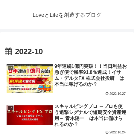
LoveとLifeを創造するブログ
2022-10
9年連続1億円突破！！当日利益お
FX
急ぎ便で勝率91.8％達成！イサ
ム・デルタFX 株式会社投研 は
本当に稼げるのか？
2022.10.27
スキャルピングプロ ～プロも使
FX
う追撃シグナルで短期安全資産運
用～ 青木陽一 は本当に儲けら
れるのか？
2022.10.24