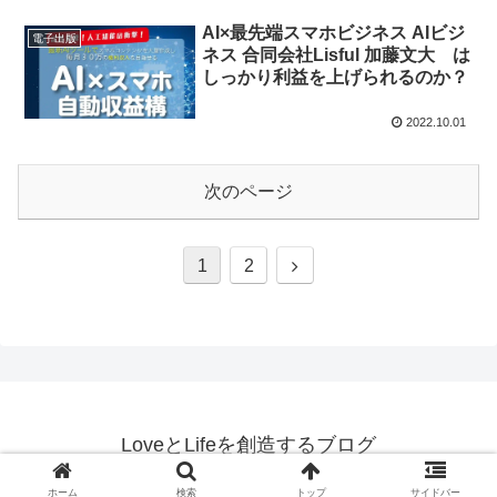
AI×最先端スマホビジネス AIビジ
電子出版
ネス 合同会社Lisful 加藤文大 は
しっかり利益を上げられるのか？
2022.10.01
次のページ
次
1
2
へ
LoveとLifeを創造するブログ
© 2022-2026 LoveとLifeを創造するブログ.
ホーム
検索
トップ
サイドバー