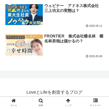
ウェビナー アドネス株式会社
SEO対策・集客
三上功太の実態は？
2025.05.11
FRONTIER 株式会社蝶名林 蝶
アフィリエイト
名林辰哉は儲かるの？
2025.05.08
LoveとLifeを創造するブログ
© 2022-2026 LoveとLifeを創造するブログ.
ホーム
検索
トップ
サイドバー