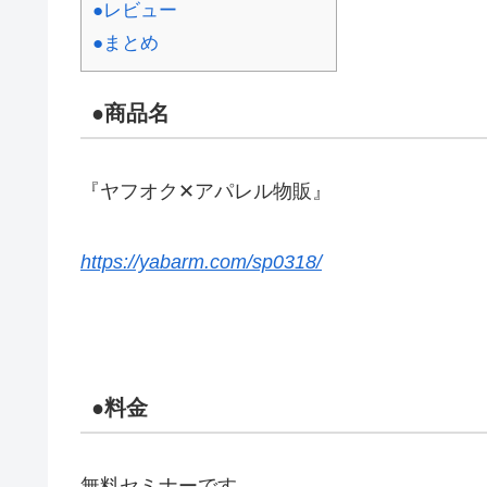
●レビュー
●まとめ
●商品名
『ヤフオク✕アパレル物販』
https://yabarm.com/sp0318/
●料金
無料セミナーです。