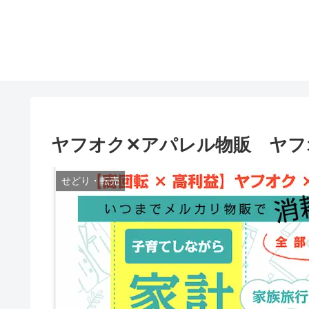
ヤフオク✕アパレル物販 ヤフ
せどり・転売