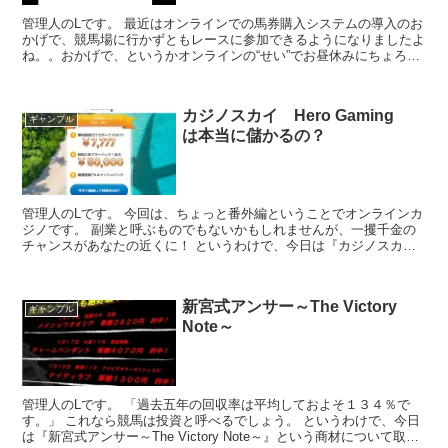
管理人のLです。 最近はオンラインでの馬券購入システムの導入のお
かげで、競馬場に行かずともレースに参加できるようになりましたよ
ね。。おかげで、というかオンラインの“せい”でお昼休みにちょろっ
とレースに参加ができちゃうんです。 昼休みに脳死で...
カジノスカイ Hero Gaming
ギャンブル
は本当に儲かるの？
管理人のLです。 今回は、ちょっと番外編ということでオンラインカ
ジノです。 副業と呼ぶものでもないかもしれませんが、一攫千金の
チャンスがあなたの近くに！ というわけで、今日は『カジノスカ
イ』という商材について取り上げたいと思います。 ●商品...
新宮式アンサー～The Victory
ギャンブル
Note～
管理人のLです。 「過去五年の回収率は平均しておよそ１３４％で
す。」 これなら競馬は投資と呼べるでしょう。 というわけで、今日
は『新宮式アンサー～The Victory Note～』という商材について取り