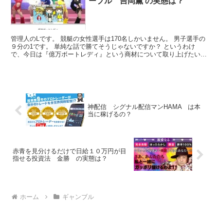
ーブル 吉岡薫 の実態は？
管理人のLです。 競艇の女性選手は170名しかいません。 男子選手の
９分の1です。 単純な話で勝てそうじゃないですか？ というわけ
で、今日は『億万ボートレディ』という商材について取り上げたいと
思います。 ●商品名 『億万ボートレディ』 ●料...
神配信 シグナル配信マンHAMA は本
当に稼げるの？
赤青を見分けるだけで日給１０万円が目
指せる投資法 金勝 の実態は？
ホーム
ギャンブル