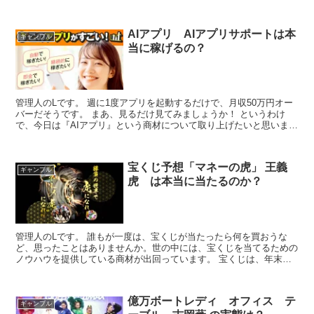
上げたいと思います。 ●商品名 『新...
AIアプリ AIアプリサポートは本
ギャンブル
当に稼げるの？
管理人のLです。 週に1度アプリを起動するだけで、月収50万円オー
バーだそうです。 まあ、見るだけ見てみましょうか！ というわけ
で、今日は『AIアプリ』という商材について取り上げたいと思いま
す。 ●商品名 『AIアプリ』 ●料金 9,800...
宝くじ予想「マネーの虎」 王義
ギャンブル
虎 は本当に当たるのか？
管理人のLです。 誰もが一度は、宝くじが当たったら何を買おうな
ど、思ったことはありませんか。世の中には、宝くじを当てるための
ノウハウを提供している商材が出回っています。 宝くじは、年末ジ
ャンボやロト、ナンバーズ、TOTOなど色々ありますが、...
億万ボートレディ オフィス テ
ギャンブル