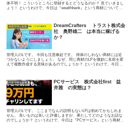
体不明！ こういうところに登録するとどうなるのか？ 見ていきまし
ょう！ というわけで、今日は『wealthbank』という商材について取
り上げたいと思います。 ●商品名 『we...
DreamCrafters トラスト株式会
内容不明な副業
社 奥野雄二 は本当に稼げる
か？
管理人のLです。 今回も注意喚起です。 得体のしれない商材には近
づかないようにしましょう。 なぜ、同じ商材のLPを微妙に名前を変
えて複数作成する意味があるのでしょうか？ というわけで、今日は
『DreamCrafters』という商材について取...
PCサービス 株式会社first 益
内容不明な副業
井雅 の実態は？
管理人のLです。 ここまでなんの説明もないLPは初めてかもしれま
せん。 良いものは良いと評価しますが、果たしてどのようなお話な
のでしょうか？ というわけで、今日は『PCサービス』という商材に
ついて取り上げたいと思います。 ●商品名 『PCサ...