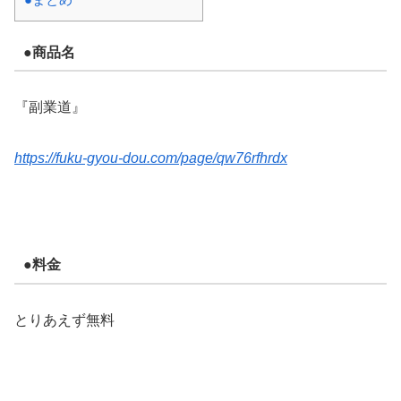
●商品名
『副業道』
https://fuku-gyou-dou.com/page/qw76rfhrdx
●料金
とりあえず無料