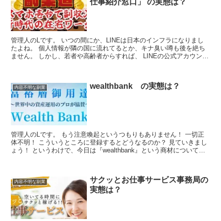
仕事紹介窓口」 の実態は？
管理人のLです。 いつの間にか、LINEは日本のインフラになりまし
たよね。 個人情報が隣の国に流れてるとか、キナ臭い噂も後を絶ち
ません。 しかし、若者や高齢者からすれば、 LINEの公式アカウント
からの紹介は確実に信頼できるものととらえてし...
wealthbank の実態は？
内容不明な副業
管理人のLです。 もう注意喚起というつもりもありません！ 一切正
体不明！ こういうところに登録するとどうなるのか？ 見ていきまし
ょう！ というわけで、今日は『wealthbank』という商材について取
り上げたいと思います。 ●商品名 『we...
サクッとお仕事サービス事務局の
内容不明な副業
実態は？