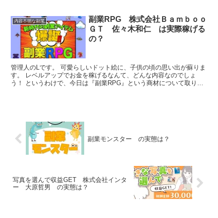
副業RPG 株式会社Ｂａｍｂｏｏ
内容不明な副業
ＧＴ 佐々木和仁 は実際稼げる
の？
管理人のLです。 可愛らしいドット絵に、子供の頃の思い出が蘇りま
す。 レベルアップでお金を稼げるなんて、どんな内容なのでしょ
う！ というわけで、今日は『副業RPG』という商材について取り上
げたいと思います。 ●商品名 『副業RPG』 ●料金...
副業モンスター の実態は？
写真を選んで収益GET 株式会社インタ
ー 大原哲男 の実態は？