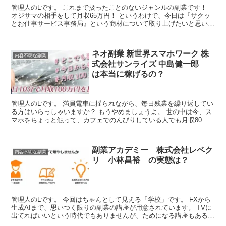
管理人のLです。 これまで扱ったことのないジャンルの副業です！
オジサマの相手をして月収65万円！ というわけで、今日は『サクッ
とお仕事サービス事務局』という商材について取り上げたいと思いま
す。 ●商品名 『サクッとお仕事サービス事務局』 ...
ネオ副業 新世界スマホワーク 株
内容不明な副業
式会社サンライズ 中島健一郎
は本当に稼げるの？
管理人のLです。 満員電車に揺られながら、毎日残業を繰り返してい
る方はいらっしゃいますか？ もうやめましょうよ。 世の中は今、ス
マホをちょっと触って、カフェでのんびりしている人でも月収80万
円を稼ぐ時代になっています。 というわけで、今日は...
副業アカデミー 株式会社レベク
内容不明な副業
リ 小林昌裕 の実態は？
管理人のLです。 今回はちゃんとして見える「学校」です。 FXから
生成AIまで、思いつく限りの副業の講座が用意されています。 TVに
出てればいいという時代でもありませんが、ためになる講座もあるか
もしれません！ というわけで、今日は『副業アカ...