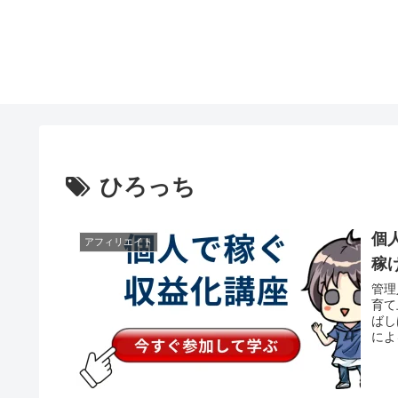
ひろっち
個
アフィリエイト
稼
管理
育て
ばし
によ