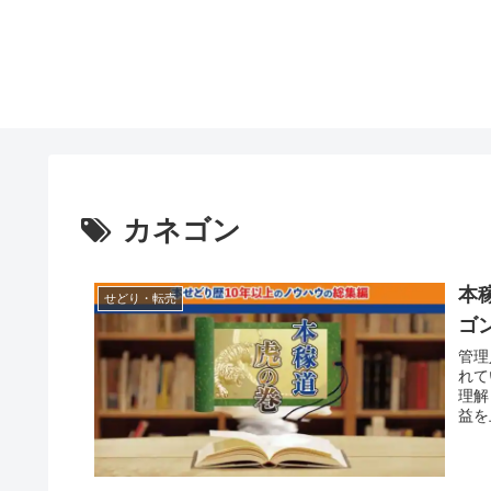
カネゴン
本
せどり・転売
ゴ
管理
れて
理解
益を