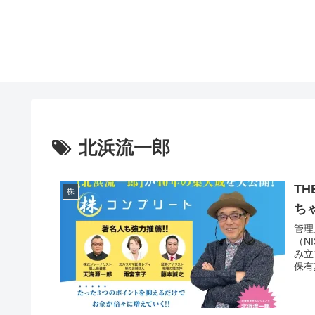
北浜流一郎
T
株
ち
管理
（N
み立
保有