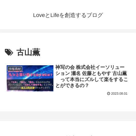
LoveとLifeを創造するブログ
古山薫
神写の会 株式会社イーソリュー
情報商材
ション 瀬名 佐藤ともやす 古山薫
って本当にズルして楽をするこ
とができるの？
2023.08.01