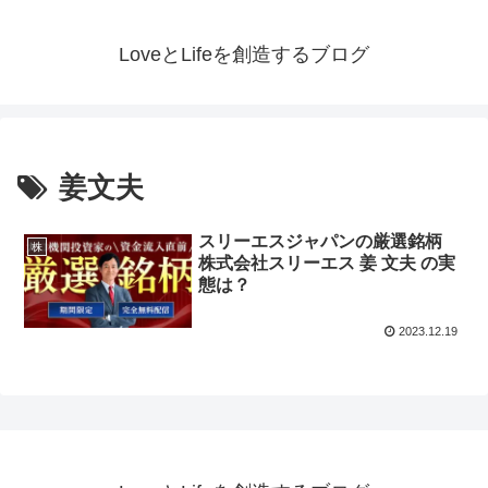
LoveとLifeを創造するブログ
姜文夫
スリーエスジャパンの厳選銘柄
株
株式会社スリーエス 姜 文夫 の実
態は？
2023.12.19