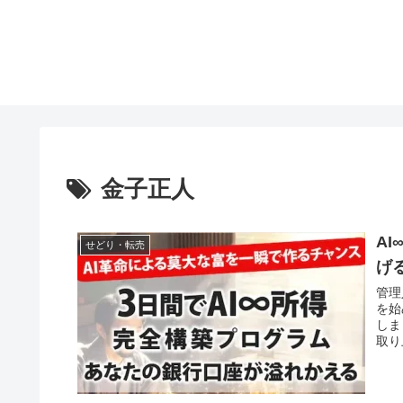
金子正人
AI
せどり・転売
げ
管理
を始
しま
取り