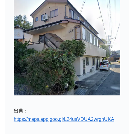
出典：
https://maps.app.goo.gl/L24usVDUA2wrgnUKA