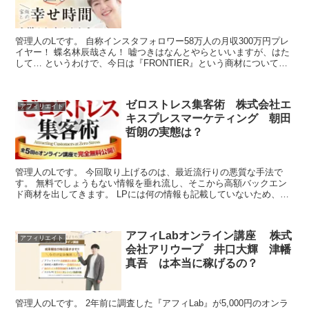
管理人のLです。 自称インスタフォロワー58万人の月収300万円プレ
イヤー！ 蝶名林辰哉さん！ 嘘つきはなんとやらといいますが、はた
して… というわけで、今日は『FRONTIER』という商材について取
り上げたいと思います。 ●商品名 『FR...
ゼロストレス集客術 株式会社エ
アフィリエイト
キスプレスマーケティング 朝田
哲朗の実態は？
管理人のLです。 今回取り上げるのは、最近流行りの悪質な手法で
す。 無料でしょうもない情報を垂れ流し、そこから高額バックエン
ド商材を出してきます。 LPには何の情報も記載していないため、普
通の人が引っかかることはないはずなのですが… そんな...
アフィLabオンライン講座 株式
アフィリエイト
会社アリウープ 井口大輝 津幡
真吾 は本当に稼げるの？
管理人のLです。 2年前に調査した『アフィLab』が5,000円のオンラ