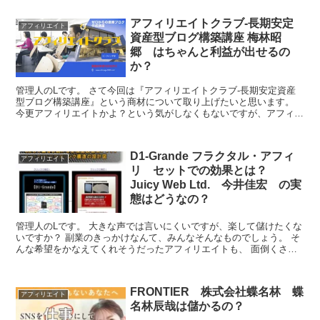
アフィリエイトクラブ‐長期安定
アフィリエイト
資産型ブログ構築講座 梅林昭
郷 はちゃんと利益が出せるの
か？
管理人のLです。 さて今回は『アフィリエイトクラブ‐長期安定資産
型ブログ構築講座』という商材について取り上げたいと思います。
今更アフィリエイトかよ？という気がしなくもないですが、アフィリ
エイトって仕組み的には広告代理店なので、何か新しい仕...
D1-Grande フラクタル・アフィ
アフィリエイト
リ セットでの効果とは？
Juicy Web Ltd. 今井佳宏 の実
態はどうなの？
管理人のLです。 大きな声では言いにくいですが、楽して儲けたくな
いですか？ 副業のきっかけなんて、みんなそんなものでしょう。 そ
んな希望をかなえてくれそうだったアフィリエイトも、 面倒くさく
て更新していないというそこのあなたへ朗報です！ 自...
FRONTIER 株式会社蝶名林 蝶
アフィリエイト
名林辰哉は儲かるの？