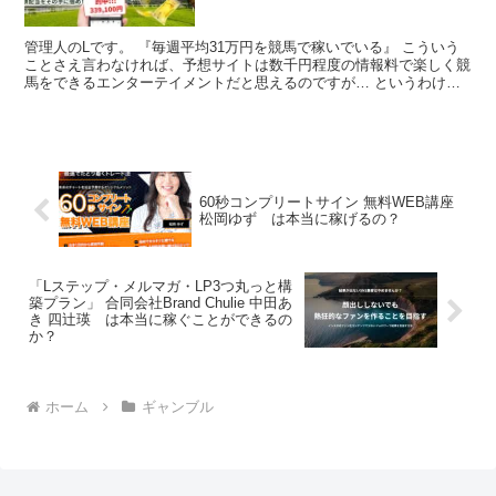
管理人のLです。 『毎週平均31万円を競馬で稼いでいる』 こういう
ことさえ言わなければ、予想サイトは数千円程度の情報料で楽しく競
馬をできるエンターテイメントだと思えるのですが… というわけ
で、今日は『AIREAL（アイリアル）』という商材に...
60秒コンプリートサイン 無料WEB講座
松岡ゆず は本当に稼げるの？
「Lステップ・メルマガ・LP3つ丸っと構
築プラン」 合同会社Brand Chulie 中田あ
き 四辻瑛 は本当に稼ぐことができるの
か？
ホーム
ギャンブル