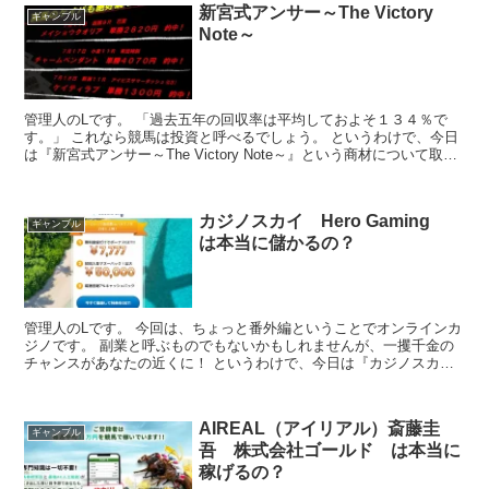
新宮式アンサー～The Victory
ギャンブル
Note～
管理人のLです。 「過去五年の回収率は平均しておよそ１３４％で
す。」 これなら競馬は投資と呼べるでしょう。 というわけで、今日
は『新宮式アンサー～The Victory Note～』という商材について取り
上げたいと思います。 ●商品名 『新...
カジノスカイ Hero Gaming
ギャンブル
は本当に儲かるの？
管理人のLです。 今回は、ちょっと番外編ということでオンラインカ
ジノです。 副業と呼ぶものでもないかもしれませんが、一攫千金の
チャンスがあなたの近くに！ というわけで、今日は『カジノスカ
イ』という商材について取り上げたいと思います。 ●商品...
AIREAL（アイリアル）斎藤圭
ギャンブル
吾 株式会社ゴールド は本当に
稼げるの？