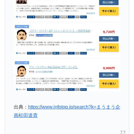
出典：
https://www.infotop.jp/search?k=まうまう企
画松田道貴