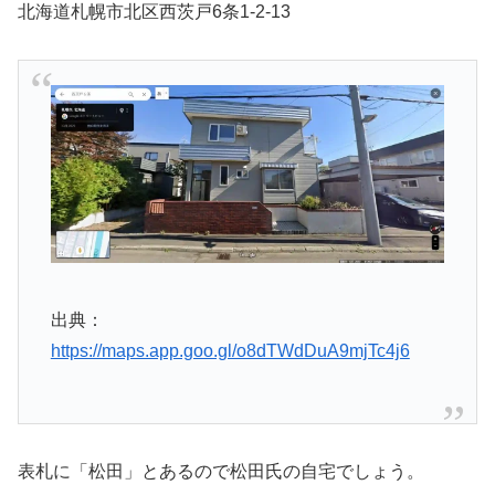
北海道札幌市北区西茨戸6条1-2-13
出典：
https://maps.app.goo.gl/o8dTWdDuA9mjTc4j6
表札に「松田」とあるので松田氏の自宅でしょう。