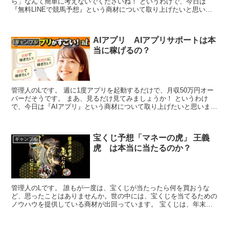
ら」なんて簡単に考えないでくださいね！ というわけで、今日は
『無料LINEで競馬予想』という商材について取り上げたいと思いま
す。 ●商品名 『無料LINEで競馬予想』 ●料金 ...
AIアプリ AIアプリサポートは本
ギャンブル
当に稼げるの？
管理人のLです。 週に1度アプリを起動するだけで、月収50万円オー
バーだそうです。 まあ、見るだけ見てみましょうか！ というわけ
で、今日は『AIアプリ』という商材について取り上げたいと思いま
す。 ●商品名 『AIアプリ』 ●料金 9,800...
宝くじ予想「マネーの虎」 王義
ギャンブル
虎 は本当に当たるのか？
管理人のLです。 誰もが一度は、宝くじが当たったら何を買おうな
ど、思ったことはありませんか。世の中には、宝くじを当てるための
ノウハウを提供している商材が出回っています。 宝くじは、年末ジ
ャンボやロト、ナンバーズ、TOTOなど色々ありますが、...