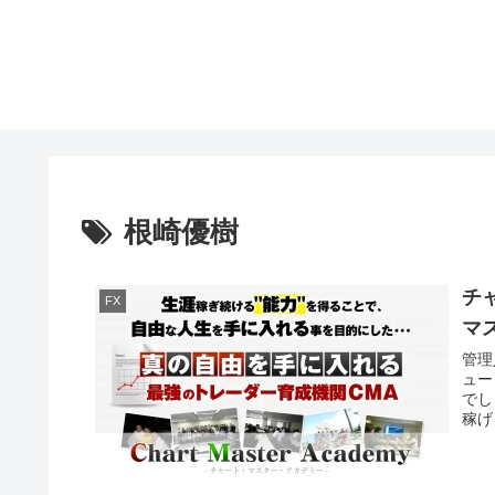
根崎優樹
チ
FX
マ
管理
ュー
でし
稼げ